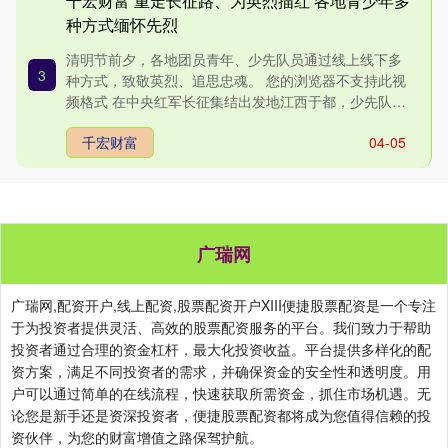
千宏财富 重走长征路、为英烈描红 各地青少年多
种方式缅怀先烈
清明节前夕，各地团员青年、少先队员通过线上线下多
3
种方式，致敬英烈、追思忠魂。 您的浏览器不支持此视
频格式 在中央红军长征集结出发地江西于都，少先队员
代表来到革命....
千宏财富
04-05
广瑞网
广瑞网,配资开户,线上配资,股票配资开户XIII‌便捷股票配资是一个专注
于为投资者提供灵活、高效的股票配资服务的平台。我们致力于帮助
投资者通过合理的资金杠杆，最大化投资收益。平台提供多样化的配
资方案，满足不同投资者的需求，并确保资金的安全性和透明度。用
户可以通过简单的在线流程，快速获取所需资金，抓住市场机遇。无
论您是新手还是资深投资者，便捷股票配资都将成为您值得信赖的投
资伙伴，为您的财富增值之路保驾护航。