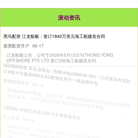
滚动资讯
黑马配资 江龙船艇：签订1840万美元海工船建造合同
股票配资开户
06-17
江龙船艇公告，公司于2026年5月12日与THONG YONG
OFFSHORE PTE LTD.签订2份海工船建造合同
兴旺国际投资 直击业绩会 | 和辉光电(688538.SH)：已开发业内首款
12.8英寸车载用AMOLED硬屏应用于一线品牌车型
股票配资开户
04-14
智通财经APP获悉，9月21日，和辉光电(688538.SH)在业绩说明
会上表示，公司已成功开发业内首款12.8英寸车载
天源国际 伊朗已有超30所大学遭直接攻击
线上配资
04-04
当地时间4日，伊朗科学、研究与技术部部长侯赛因·萨拉夫表示，