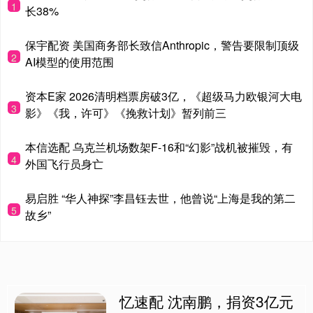
1
长38%
保宇配资 美国商务部长致信Anthropic，警告要限制顶级
2
AI模型的使用范围
资本E家 2026清明档票房破3亿，《超级马力欧银河大电
3
影》《我，许可》《挽救计划》暂列前三
本信选配 乌克兰机场数架F-16和“幻影”战机被摧毁，有
4
外国飞行员身亡
易启胜 “华人神探”李昌钰去世，他曾说“上海是我的第二
5
故乡”
忆速配 沈南鹏，捐资3亿元