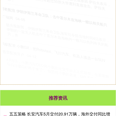
截至目前，伊朗全国已有超过30所大学遭到直接攻击。萨拉夫
称，
邦乾配倍 伊朗伊斯兰革命卫队：击中霍尔木兹海峡一艘以相关船只
广瑞网
04-05
据央视新闻，伊朗伊斯兰革命卫队海军司令部当地时间4日表示，
伊朗的一架无人机击中了霍尔木兹海峡内一艘与以色列有关的船
只，并
蚂蚁配资 小鹏GX：把Robotaxi、飞行汽车、机器人揉进一台SUV
股票配资开户
04-12
4月8日，小鹏汽车CEO何小鹏在社交平台上正式宣布，全新旗舰
SUV小鹏GX“终于来了”。按照何小鹏的表述，G代表伟大，X
推荐资讯
五五策略 长安汽车5月交付20.91万辆，海外交付同比增