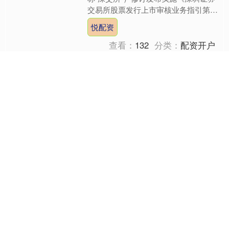
交易所股票发行上市审核业务指引第8
号——轻资产、高研发投入认定标准
悦配资
（2026年修订）》（以....
查看：
132
分类：
配资开户
泸深A融通 聚焦未成年人思
想行为风险隐患，四部门发
布最新指南
为贯彻落实《中华人民共和国未成年人
保护法》《中华人民共和国预防未成年
人犯罪法》，践行立德树人根本任务，
健全家校社协同育人体系，从源头预防
泸深A融通
和纠正未成年人思想行为偏....
查看：
175
分类：
配资开户
八戒策略 运行整体稳定，5
月份中国制造业采购经理指
数公布