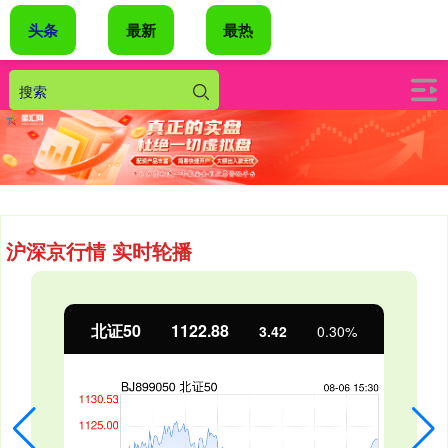
头条
最新
最热
沪深京行情 实时轮播
北证50
1122.88
3.42
0.30%