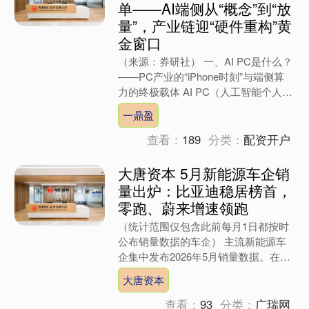
单——AI端侧从“概念”到“放
量”，产业链迎“硬件重构”黄
金窗口
（来源：券研社） 一、AI PC是什么？
——PC产业的“iPhone时刻”与端侧算
力的终极载体 AI PC（人工智能个人计
算机），是指搭载专用神经网络处理
一鼎盈
器，能....
查看：
189
分类：
配资开户
大唐资本 5月新能源车企销
量出炉：比亚迪稳居榜首，
零跑、蔚来增速领跑
（统计范围仅包含此前每月1日都按时
公布销量数据的车企） 主流新能源车
企集中发布2026年5月销量数据。在年
中冲刺前夕，市场呈现出“头部稳固、
大唐资本
腰部突围”的态势。上....
查看：
93
分类：
广瑞网