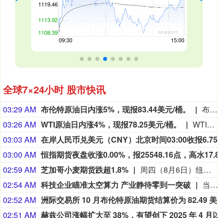
全球7×24小时 股市快讯
03:29 AM
布伦特原油日内涨5%，现报83.44美元/桶。
布伦特原油日内涨5%，现报83.44美元/桶。
03:26 AM
WTI原油日内涨4%，现报78.25美元/桶。
WTI原油日内涨4%，现报78.25美元/桶。
03:03 AM
03:00 AM
02:59 AM
芝加哥小麦期货跌超1.8%
周四（8月6日）纽约尾盘，彭博谷物分类指数跌0.36%，报30.8249点。CBOT玉米期货涨0.27%，CBOT小麦期货跌1.83%，CBOT大豆期货涨0.23%，豆粕期货涨0.19%，豆油期货涨0.21%。CBOT瘦肉猪期货跌1.63%，活牛期货跌1.86%，饲牛期货跌1.90%。
02:54 AM
科技企业瞄准太空算力 产业静待零到一突破
当地时间8月5日，在交出上市后首份财报之际，SpaceX在社交媒体上宣布，公司正与英伟达合作，共同开发设计Starmind AI1卫星计算载荷，每颗Starmind卫星都将搭载英伟达Rubin GPU和Vera CPU，实现数据中心级太空计算能力。英伟达也在社交媒体上确认了这项合作并表示：“AI基础设施的下一个篇章，正迈向AI计算从未涉足的疆域。”
02:52 AM
洲际交易
02:51 AM