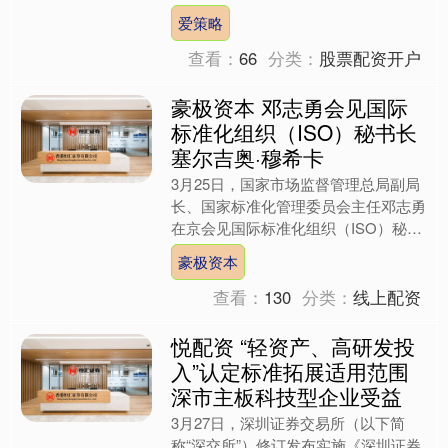
称，美国贸易代表办公室于北京时间3
爱策略
月12日以“产能过剩”为....
查看：
66
分类：
股票配资开户
豪极资本 邓志勇会见国际
标准化组织（ISO）秘书长
塞尔吉奥·穆希卡
3月25日，国家市场监督管理总局副局
长、国家标准化管理委员会主任邓志勇
在京会见国际标准化组织（ISO）秘书
长塞尔吉奥·穆希卡一行。双方就ISO组
豪极资本
织治理、标准数字....
查看：
130
分类：
线上配资
悦配资 “轻资产、高研发投
入”认定标准拓展适用范围
深市主板科技型企业受益
3月27日，深圳证券交易所（以下简
称“深交所”）修订发布实施《深圳证券