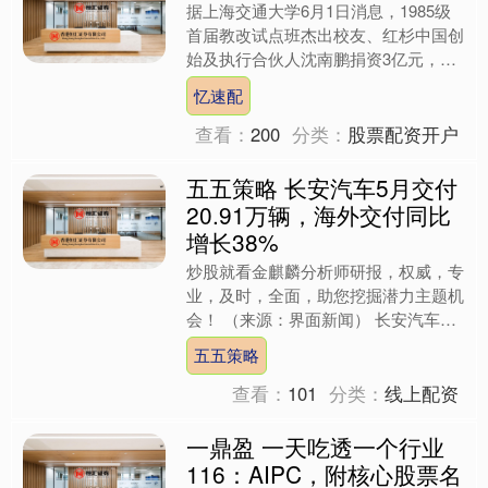
据上海交通大学6月1日消息，1985级
首届教改试点班杰出校友、红杉中国创
始及执行合伙人沈南鹏捐资3亿元，设
立“红杉书院建设基金”，助力母校教育
忆速配
事业发展。 学校将....
查看：
200
分类：
股票配资开户
五五策略 长安汽车5月交付
20.91万辆，海外交付同比
增长38%
炒股就看金麒麟分析师研报，权威，专
业，及时，全面，助您挖掘潜力主题机
会！ （来源：界面新闻） 长安汽车5
月交付209100辆，海外5月交付70700
五五策略
辆，同比增长....
查看：
101
分类：
线上配资
一鼎盈 一天吃透一个行业
116：AIPC，附核心股票名