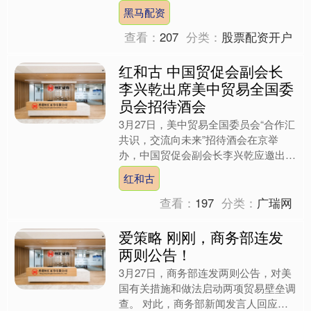
金额为1840万美元，按当日汇率....
黑马配资
查看：
207
分类：
股票配资开户
红和古 中国贸促会副会长
李兴乾出席美中贸易全国委
员会招待酒会
3月27日，美中贸易全国委员会“合作汇
共识，交流向未来”招待酒会在京举
办，中国贸促会副会长李兴乾应邀出席
并致辞。 李兴乾表示，美中贸委会是
红和古
中国贸促会在美重要对口....
查看：
197
分类：
广瑞网
爱策略 刚刚，商务部连发
两则公告！
3月27日，商务部连发两则公告，对美
国有关措施和做法启动两项贸易壁垒调
查。 对此，商务部新闻发言人回应